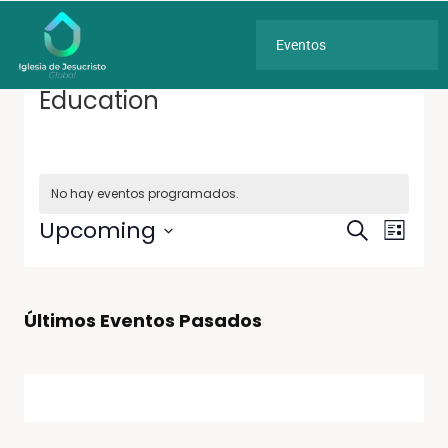
Eventos
Education
No hay eventos programados.
Navegac
Naveg
Upcoming
Buscar
List
de
de
Seleccionar
vistas
fecha.
búsque
de
Event
y
Últimos Eventos Pasados
vistas
de
Eventos