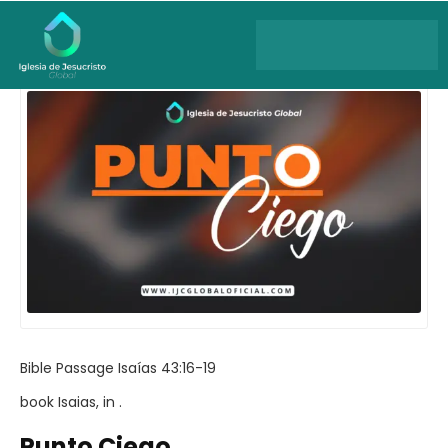
All Sermons
Bible Passage
Isaías 43:16-19
book
Isaias
, in .
Punto Ciego