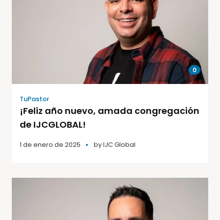
0
TuPastor
¡Feliz año nuevo, amada congregación
de IJCGLOBAL!
1 de enero de 2025
by
IJC Global